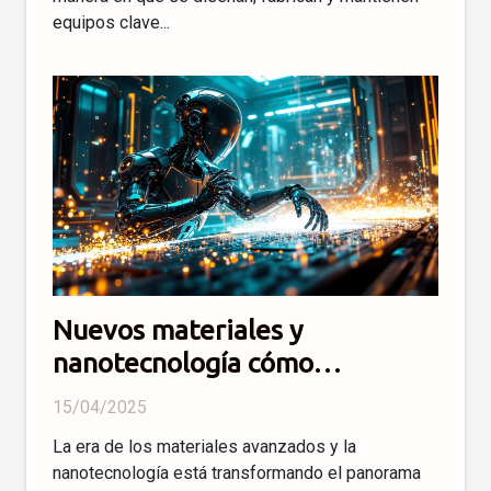
equipos clave...
Nuevos materiales y
nanotecnología cómo
cambiarán la industria
15/04/2025
moderna
La era de los materiales avanzados y la
nanotecnología está transformando el panorama