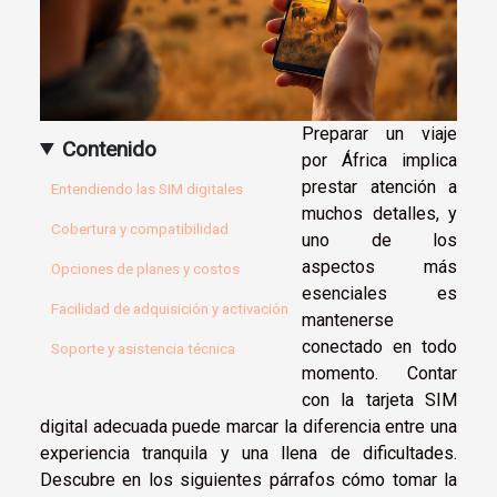
Preparar un viaje
Contenido
por África implica
prestar atención a
Entendiendo las SIM digitales
muchos detalles, y
Cobertura y compatibilidad
uno de los
aspectos más
Opciones de planes y costos
esenciales es
Facilidad de adquisición y activación
mantenerse
conectado en todo
Soporte y asistencia técnica
momento. Contar
con la tarjeta SIM
digital adecuada puede marcar la diferencia entre una
experiencia tranquila y una llena de dificultades.
Descubre en los siguientes párrafos cómo tomar la