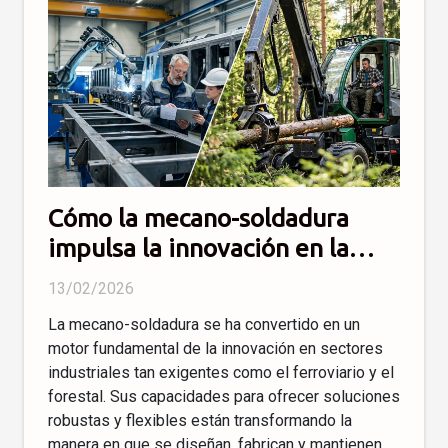
Cómo la mecano-soldadura
impulsa la innovación en la
industria ferroviaria y forestal
13/02/2026
La mecano-soldadura se ha convertido en un
motor fundamental de la innovación en sectores
industriales tan exigentes como el ferroviario y el
forestal. Sus capacidades para ofrecer soluciones
robustas y flexibles están transformando la
manera en que se diseñan, fabrican y mantienen