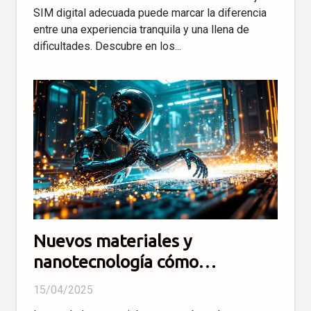
SIM digital adecuada puede marcar la diferencia
entre una experiencia tranquila y una llena de
dificultades. Descubre en los...
Nuevos materiales y
nanotecnología cómo
cambiarán la industria
15/04/2025
moderna